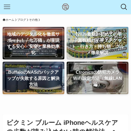
ホーム
ブログ
その他
地域のデジタル化を徹底サ
【2026最新】初めての甲
ポート！「七万猫」が実現
子園観戦ガイド！チケッ
する安心・安全と業務効率
ト・行き方・持ち物・グル
化
メ徹底解説
BuffaloのNASのバックア
Ctronicsの防犯カメラ
ップが失敗する原因と解決
WiFi設定方法（無線LAN
方法
編）
ピクミン ブルーム iPhoneヘルスケア