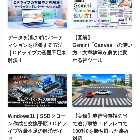
データを消さずにパーテ
【図解】
ィションを拡張する方法
Gemini「Canvas」の使い
｜Cドライブの容量不足を
方！文章執筆が劇的に変
解決！
わる神ツール
Windows11｜SSDクロー
【実録】赤信号無視の当
ン作成と交換手順！Cドラ
て逃げ事故！ドラレコで
イブ容量不足の解消ガイ
100対0を勝ち取った事故
ド
対応