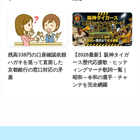
残高338円の口座確認依頼
【2026最新】阪神タイガ
ハガキを巡って直面した
ース歴代応援歌・ヒッテ
京都銀行の窓口対応の矛
ィングマーチ歌詞一覧｜
盾
昭和～令和の選手・チャ
ンテを完全網羅