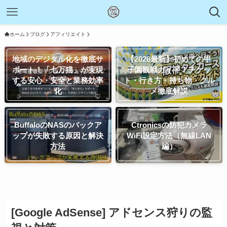
ホーム
ブログ
アフィリエイト
地域のデジタル化を徹底サ
【2026最新】初めての甲
ポート！「七万猫」が実現
子園観戦ガイド！チケッ
する安心・安全と業務効率
ト・行き方・持ち物・グル
化
メ徹底解説
BuffaloのNASのバックア
Ctronicsの防犯カメラ
ップが失敗する原因と解決
WiFi設定方法（無線LAN
方法
編）
[Google AdSense] アドセンス狩りの監