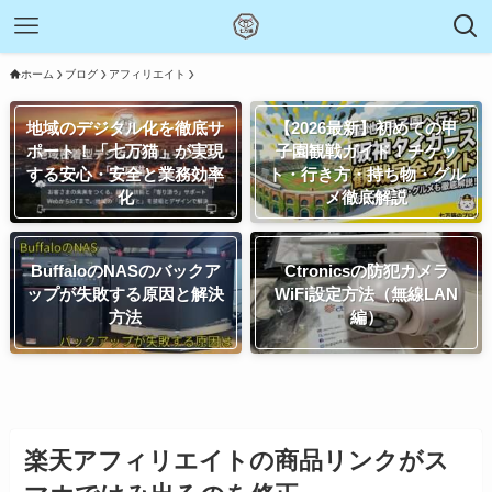
ホーム
ブログ
アフィリエイト
地域のデジタル化を徹底サ
【2026最新】初めての甲
ポート！「七万猫」が実現
子園観戦ガイド！チケッ
する安心・安全と業務効率
ト・行き方・持ち物・グル
化
メ徹底解説
BuffaloのNASのバックア
Ctronicsの防犯カメラ
ップが失敗する原因と解決
WiFi設定方法（無線LAN
方法
編）
楽天アフィリエイトの商品リンクがス