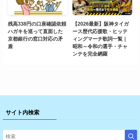
残高338円の口座確認依頼
【2026最新】阪神タイガ
ハガキを巡って直面した
ース歴代応援歌・ヒッテ
京都銀行の窓口対応の矛
ィングマーチ歌詞一覧｜
盾
昭和～令和の選手・チャ
ンテを完全網羅
サイト内検索