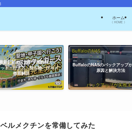
築
ホーム
《 HOME 》
26最新】初めての甲子園観戦ガイ
BuffaloのNASのバックアッ
ケット・行き方・持ち物・グルメ
原因と解決方法
徹底解説
イベルメクチンを常備してみた