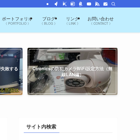
ポートフォリオ
ブログ
リンク
お問い合わせ
《 PORTFOLIO 》
《 BLOG 》
《 LINK 》
《 CONTACT 》
プが失敗する
Ctronicsの防犯カメラWiFi設定方法（無
線LAN編）
サイト内検索