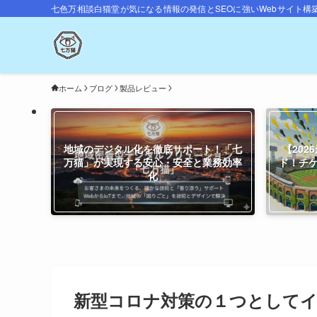
七色万相談白猫堂が気になる情報の発信とSEOに強いWebサイト構
ホーム
ブログ
製品レビュー
地域のデジタル化を徹底サポート！「七
【20
万猫」が実現する安心・安全と業務効率
ド！チ
化
新型コロナ対策の１つとして