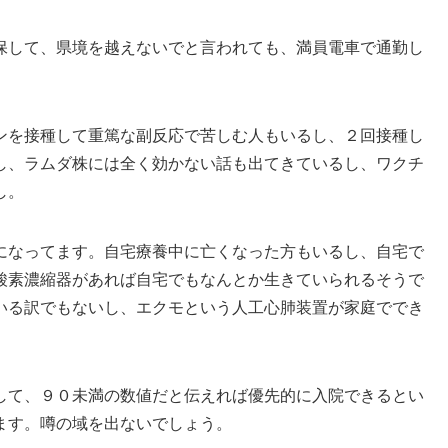
保して、県境を越えないでと言われても、満員電車で通勤し
ンを接種して重篤な副反応で苦しむ人もいるし、２回接種し
し、ラムダ株には全く効かない話も出てきているし、ワクチ
し。
になってます。自宅療養中に亡くなった方もいるし、自宅で
酸素濃縮器があれば自宅でもなんとか生きていられるそうで
いる訳でもないし、エクモという人工心肺装置が家庭ででき
して、９０未満の数値だと伝えれば優先的に入院できるとい
ます。噂の域を出ないでしょう。