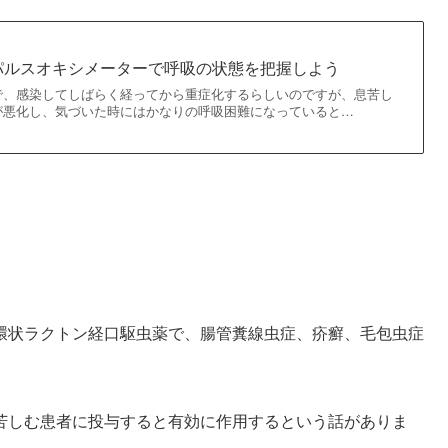
パルスオキシメーターで呼吸の状態を把握しよう
で、感染してしばらく経ってから重症化するらしいのですが、息苦し
が悪化し、気づいた時にはかなりの呼吸困難になっていると…
環状ラクトン経口駆虫薬で、腸管糞線虫症、疥癬、毛包虫症
苦しむ患者に投与すると有効に作用するという話がありま