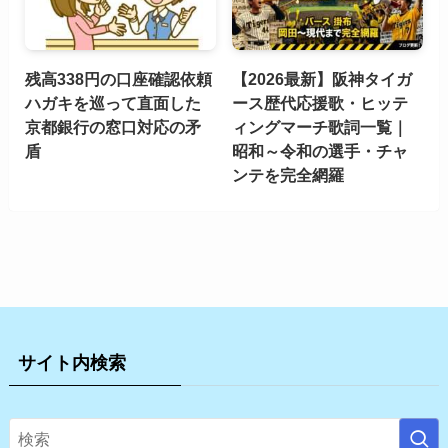
残高338円の口座確認依頼
【2026最新】阪神タイガ
ハガキを巡って直面した
ース歴代応援歌・ヒッテ
京都銀行の窓口対応の矛
ィングマーチ歌詞一覧｜
盾
昭和～令和の選手・チャ
ンテを完全網羅
サイト内検索