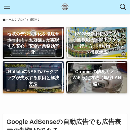
ホーム
ブログ
IT関連
地域のデジタル化を徹底サ
【2026最新】初めての甲
ポート！「七万猫」が実現
子園観戦ガイド！チケッ
する安心・安全と業務効率
ト・行き方・持ち物・グル
化
メ徹底解説
BuffaloのNASのバックア
Ctronicsの防犯カメラ
ップが失敗する原因と解決
WiFi設定方法（無線LAN
方法
編）
Google AdSenseの自動広告でも広告表