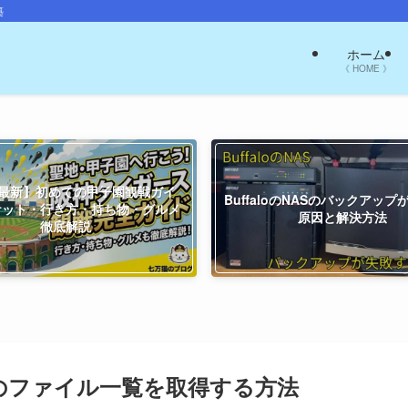
築
ホーム
《 HOME 》
26最新】初めての甲子園観戦ガイ
BuffaloのNASのバックアッ
ケット・行き方・持ち物・グルメ
原因と解決方法
徹底解説
内のファイル一覧を取得する方法