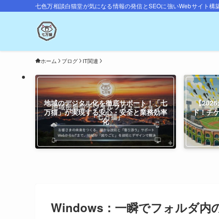
七色万相談白猫堂が気になる情報の発信とSEOに強いWebサイト構
ホーム
ブログ
IT関連
地域のデジタル化を徹底サポート！「七
【20
万猫」が実現する安心・安全と業務効率
ド！チ
化
Windows：一瞬でフォルダ