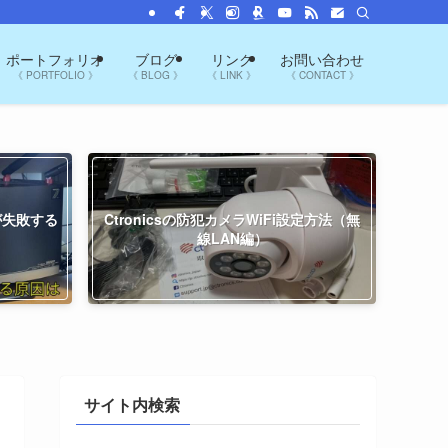
ポートフォリオ
ブログ
リンク
お問い合わせ
《 PORTFOLIO 》
《 BLOG 》
《 LINK 》
《 CONTACT 》
プが失敗する
Ctronicsの防犯カメラWiFi設定方法（無
線LAN編）
サイト内検索