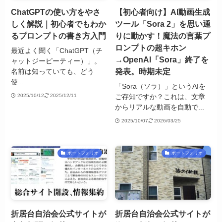
ChatGPTの使い方をやさ
【初心者向け】AI動画生成
しく解説｜初心者でもわか
ツール「Sora 2」を思い通
るプロンプトの書き方入門
りに動かす！魔法の言葉プ
ロンプトの超キホン
最近よく聞く「ChatGPT（チ
→OpenAI「Sora」終了を
ャットジーピーティー）」。
発表。時期未定
名前は知っていても、どう
使...
「Sora（ソラ）」というAIを
ご存知ですか？これは、文章
2025/10/12
2025/12/11
からリアルな動画を自動で...
2025/10/07
2026/03/25
ポートフォリオ
ポートフォリオ
折居台自治会公式サイトが
折居台自治会公式サイトが