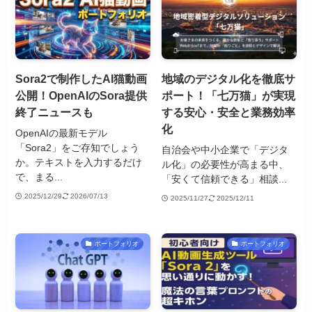
Sora2で制作したAI猫動画
地域のデジタル化を徹底サ
公開！OpenAIのSora提供
ポート！「七万猫」が実現
終了ニュースも
する安心・安全と業務効率
化
OpenAIの最新モデル
「Sora2」をご存知でしょう
自治会や中小企業で「デジタ
か。テキストを入力するだけ
ル化」の必要性が高まる中、
で、まる...
「安くて信頼できる」相談...
2025/12/29
2026/07/13
2025/11/27
2025/12/11
ポートフォリオ
ポートフォリオ