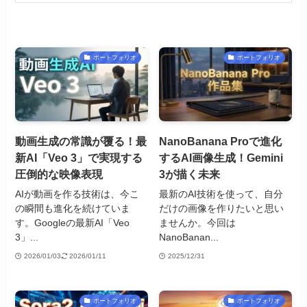
ポートフォリオ
ポートフォリオ
動画生成の常識が覆る！最
NanoBanana Proで進化
新AI「Veo 3」で実現する
するAI画像生成！Gemini
圧倒的な映像表現
3が描く未来
AIが動画を作る技術は、今こ
最新のAI技術を使って、自分
の瞬間も進化を続けていま
だけの画像を作りたいと思い
す。Googleの最新AI「Veo
ませんか。今回は
3」...
NanoBanan...
2026/01/03
2026/01/11
2025/12/31
ポートフォリオ
ポートフォリオ