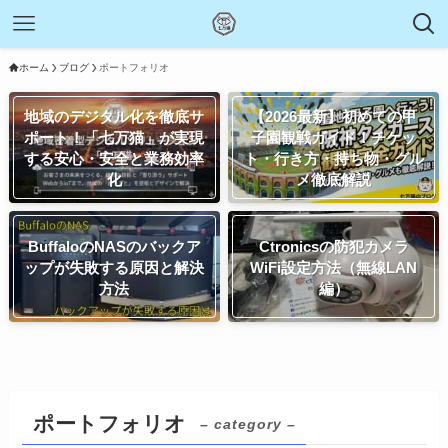
ホーム
ブログ
ポートフォリオ
地域のデジタル化を徹底サ
【2026最新】初めての甲
ポート！「七万猫」が実現
子園観戦ガイド！チケッ
する安心・安全と業務効率
ト・行き方・持ち物・グル
化
メ徹底解説
BuffaloのNASのバックア
Ctronicsの防犯カメラ
ップが失敗する原因と解決
WiFi設定方法（無線LAN
方法
編）
ポートフォリオ
– category –