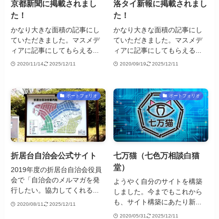
京都新聞に掲載されまし
洛タイ新報に掲載されまし
た！
た！
かなり大きな面積の記事にし
かなり大きな面積の記事にし
ていただきました。マスメデ
ていただきました。マスメデ
ィアに記事にしてもらえる...
ィアに記事にしてもらえる...
2020/11/14
2025/12/11
2020/09/19
2025/12/11
ポートフォリオ
ポートフォリオ
折居台自治会公式サイト
七万猫（七色万相談白猫
堂）
2019年度の折居台自治会役員
会で「自治会のメルマガを発
ようやく自分のサイトを構築
行したい。協力してくれる...
しました。今までもこれから
も、サイト構築にあたり新...
2020/08/11
2025/12/11
2020/05/31
2025/12/11