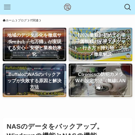
ホーム
ブログ
IT関連
地域のデジタル化を徹底サ
【2026最新】初めての甲
ポート！「七万猫」が実現
子園観戦ガイド！チケッ
する安心・安全と業務効率
ト・行き方・持ち物・グル
化
メ徹底解説
BuffaloのNASのバックア
Ctronicsの防犯カメラ
ップが失敗する原因と解決
WiFi設定方法（無線LAN
方法
編）
NASのデータをバックアップ。