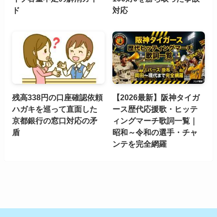
ド
対応
残高338円の口座確認依頼
【2026最新】阪神タイガ
ハガキを巡って直面した
ース歴代応援歌・ヒッテ
京都銀行の窓口対応の矛
ィングマーチ歌詞一覧｜
盾
昭和～令和の選手・チャ
ンテを完全網羅