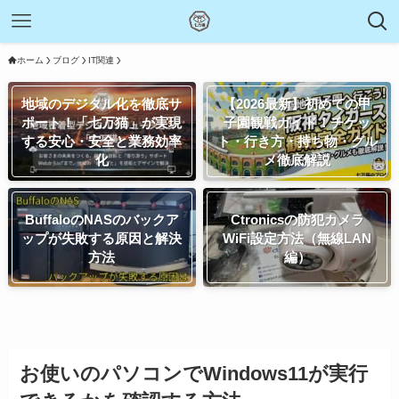
ホーム
ブログ
IT関連
地域のデジタル化を徹底サ
【2026最新】初めての甲
ポート！「七万猫」が実現
子園観戦ガイド！チケッ
する安心・安全と業務効率
ト・行き方・持ち物・グル
化
メ徹底解説
BuffaloのNASのバックア
Ctronicsの防犯カメラ
ップが失敗する原因と解決
WiFi設定方法（無線LAN
方法
編）
お使いのパソコンでWindows11が実行