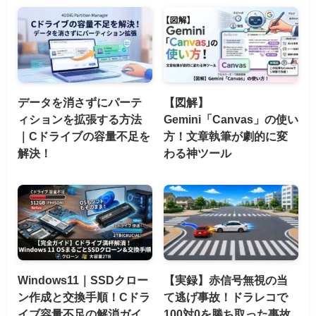
データを消さずにパーテ
【図解】
ィションを拡張する方法
Gemini「Canvas」の使い
｜Cドライブの容量不足を
方！文章執筆が劇的に変
解決！
わる神ツール
Windows11｜SSDクロー
【実録】赤信号無視の当
ン作成と交換手順！Cドラ
て逃げ事故！ドラレコで
イブ容量不足の解消ガイ
100対0を勝ち取った事故