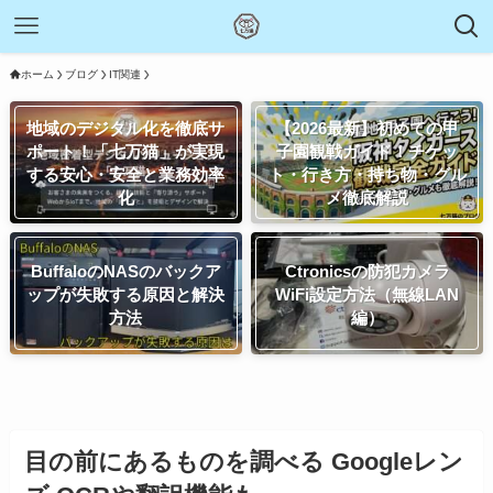
ホーム
ブログ
IT関連
地域のデジタル化を徹底サ
【2026最新】初めての甲
ポート！「七万猫」が実現
子園観戦ガイド！チケッ
する安心・安全と業務効率
ト・行き方・持ち物・グル
化
メ徹底解説
BuffaloのNASのバックア
Ctronicsの防犯カメラ
ップが失敗する原因と解決
WiFi設定方法（無線LAN
方法
編）
目の前にあるものを調べる Googleレン